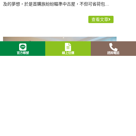
及的夢想，於是首購族紛紛瞄準中古屋，不但可省荷包…
查看文章
官方帳號
線上估價
諮詢電話
系統櫃量身訂做 預算時間有限也能擁有
台北室內裝潢「歐森系統家具」擁有四十年豐富經驗，系統
家具工廠直營品牌，可節省20%～30%龐大的裝潢…